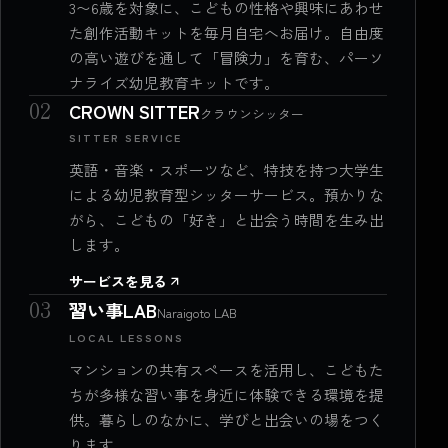
3〜6歳を対象に、こどもの性格や興味にあわせ
た創作活動キットを毎月自宅へお届け。自由度
の高い遊びを通して「冒険力」を育む、パーソ
ナライズ幼児教育キットです。
02
CROWN SITTER
クラウンシッター
SITTER SERVICE
英語・音楽・スポーツなど、特技を持つ大学生
による幼児教育型シッターサービス。預かりな
がら、こどもの「好き」と出会う時間を生み出
します。
サービスを見る
03
習い事LAB
Naraigoto LAB
LOCAL LESSONS
マンションの共有スペースを活用し、こどもた
ちが多様な習い事を身近に体験できる環境を提
供。暮らしのなかに、学びと出会いの場をつく
ります。