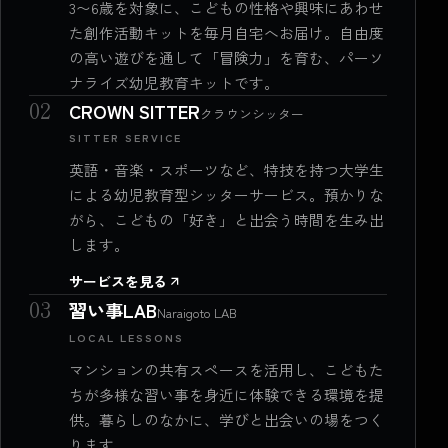
3〜6歳を対象に、こどもの性格や興味にあわせ
た創作活動キットを毎月自宅へお届け。自由度
の高い遊びを通して「冒険力」を育む、パーソ
ナライズ幼児教育キットです。
02
CROWN SITTER
クラウンシッター
SITTER SERVICE
英語・音楽・スポーツなど、特技を持つ大学生
による幼児教育型シッターサービス。預かりな
がら、こどもの「好き」と出会う時間を生み出
します。
サービスを見る
03
習い事LAB
Naraigoto LAB
LOCAL LESSONS
マンションの共有スペースを活用し、こどもた
ちが多様な習い事を身近に体験できる環境を提
供。暮らしのなかに、学びと出会いの場をつく
ります。